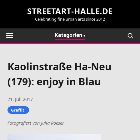
STREETART-HALLE.DE
Celebrating fine urban arts since 2012
Kategorien
Kaolinstraße Ha-Neu
(179): enjoy in Blau
21. Juli 2017
Graffiti
Fotografiert von Julia Roeser