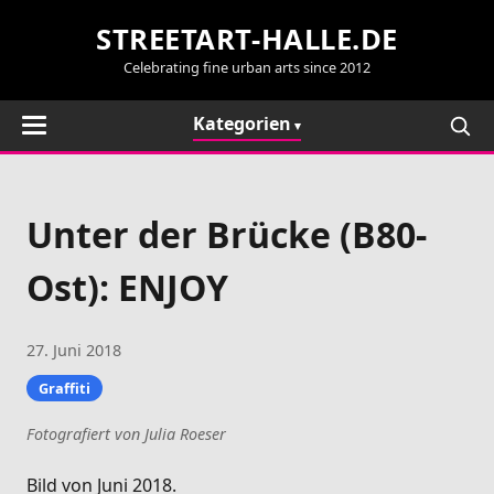
STREETART-HALLE.DE
Celebrating fine urban arts since 2012
Kategorien
Unter der Brücke (B80-
Ost): ENJOY
27. Juni 2018
Graffiti
Fotografiert von Julia Roeser
Bild von Juni 2018.