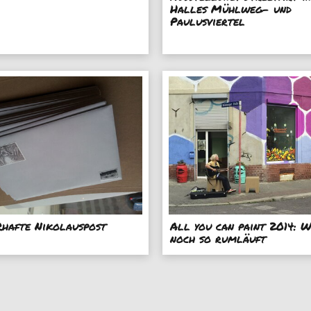
Halles Mühlweg- und
Paulusviertel
hafte Nikolauspost
All you can paint 2014: 
noch so rumläuft