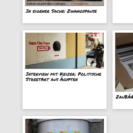
In eigener Sache: Zwangspause
Interview mit Keizer: Politische
StreetArt aus Ägypten
ZauBÄR