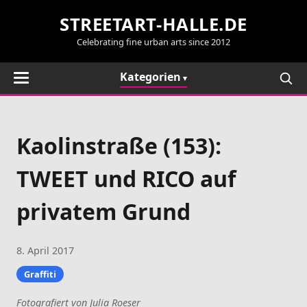
STREETART-HALLE.DE
Celebrating fine urban arts since 2012
Kategorien
Kaolinstraße (153):
TWEET und RICO auf
privatem Grund
8. April 2017
Graffiti
Fotografiert von Julia Roeser