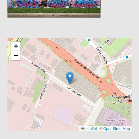
+
−
Leaflet
|
©
OpenStreetMap