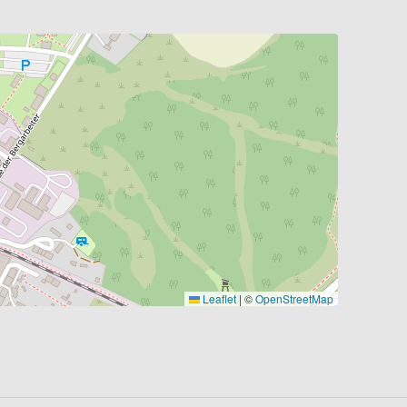
Leaflet
|
©
OpenStreetMap