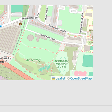
Leaflet
|
©
OpenStreetMap