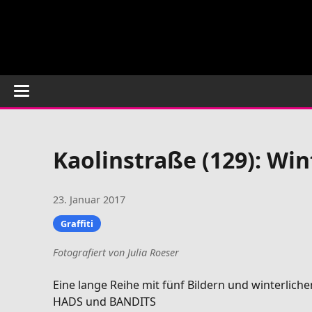
Kaolinstraße (129): W
23. Januar 2017
Graffiti
Fotografiert von Julia Roeser
Eine lange Reihe mit fünf Bildern und winterlic
HADS und BANDITS