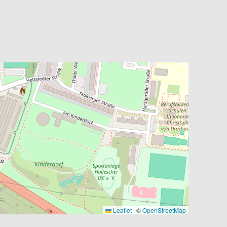
Leaflet
|
©
OpenStreetMap