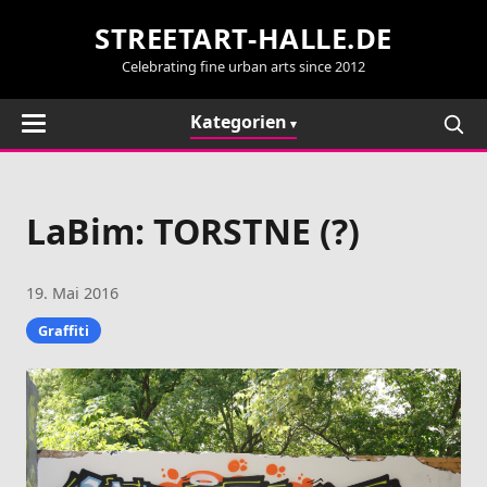
STREETART-HALLE.DE
Celebrating fine urban arts since 2012
Kategorien
LaBim: TORSTNE (?)
19. Mai 2016
Graffiti