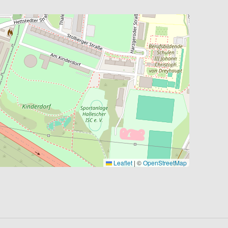
Leaflet
|
©
OpenStreetMap