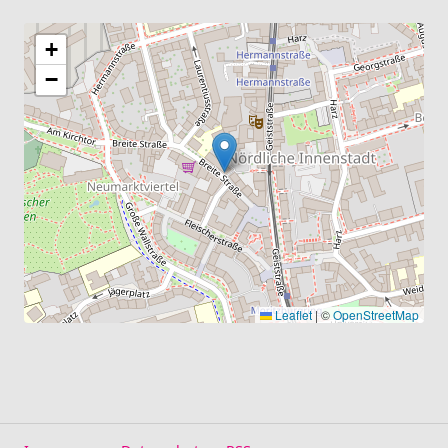
+
−
Leaflet
|
©
OpenStreetMap