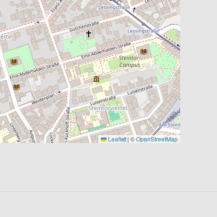
Leaflet
|
©
OpenStreetMap