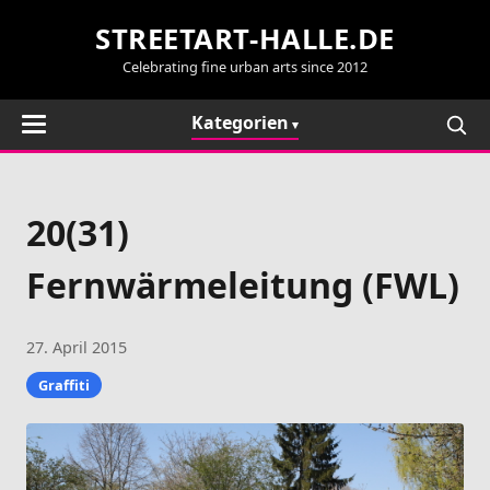
STREETART-HALLE.DE
Celebrating fine urban arts since 2012
Kategorien
20(31)
Fernwärmeleitung (FWL)
27. April 2015
Graffiti