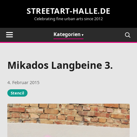
STREETART-HALLE.DE
Celebrating fine urban arts since 2012
Kategorien
Mikados Langbeine 3.
4. Februar 2015
Stencil