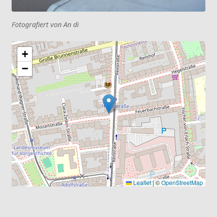
Fotografiert von An di
+
−
Leaflet
|
©
OpenStreetMap