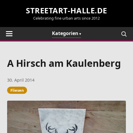
STREETART-HALLE.DE
Celebrating fine urban arts since 2012
Kategorien
A Hirsch am Kaulenberg
30. April 2014
Fliesen