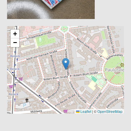
+
−
Leaflet
|
©
OpenStreetMap