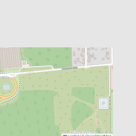
Leaflet
|
©
OpenStreetMap