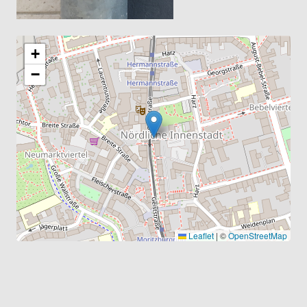
+
−
Leaflet
|
©
OpenStreetMap