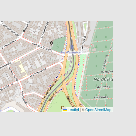
Leaflet
|
©
OpenStreetMap