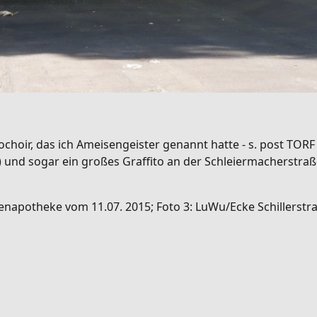
choir, das ich Ameisengeister genannt hatte - s. post TORF
) und sogar ein großes Graffito an der Schleiermacherstraße
napotheke vom 11.07. 2015; Foto 3: LuWu/Ecke Schillerstraß