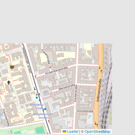
Leaflet
|
©
OpenStreetMap