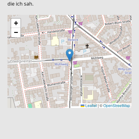
die ich sah.
+
−
Leaflet
|
©
OpenStreetMap