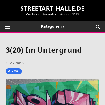
STREETART-HALLE.DE
Celebrating fine urban arts since 2012
Kategorien
3(20) Im Untergrund
2. Mai 2015
Graffiti