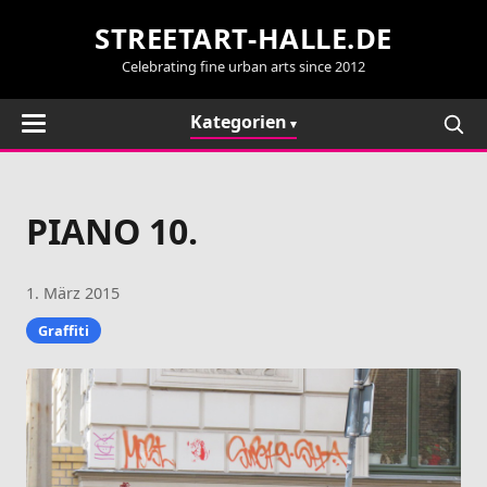
STREETART-HALLE.DE
Celebrating fine urban arts since 2012
Kategorien
PIANO 10.
1. März 2015
Graffiti