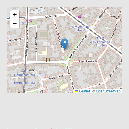
+
−
Leaflet
|
©
OpenStreetMap