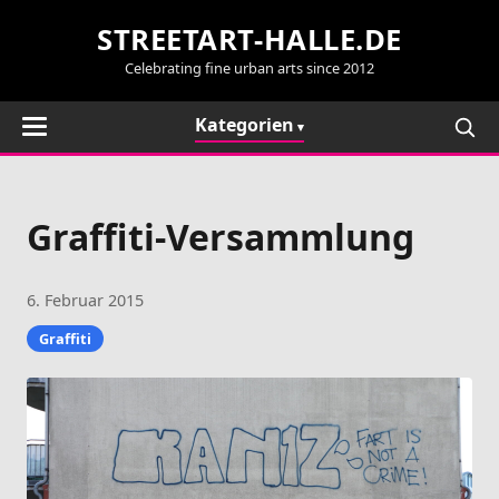
STREETART-HALLE.DE
Celebrating fine urban arts since 2012
Kategorien
Graffiti-Versammlung
6. Februar 2015
Graffiti