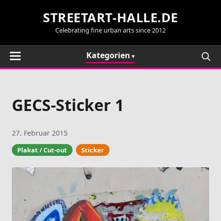
STREETART-HALLE.DE
Celebrating fine urban arts since 2012
Kategorien
GECS-Sticker 1
27. Februar 2015
Plakat / Cut-out
Sticker