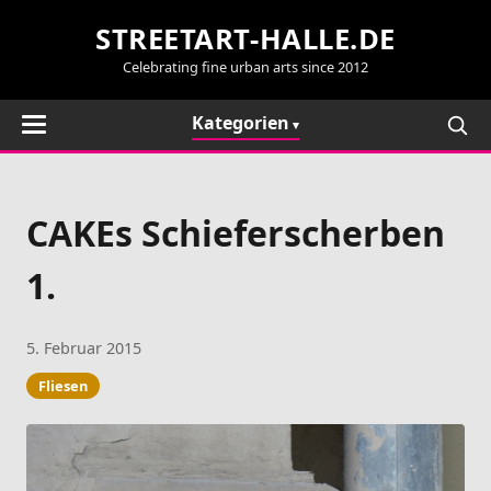
STREETART-HALLE.DE
Celebrating fine urban arts since 2012
Kategorien
CAKEs Schieferscherben
1.
5. Februar 2015
Fliesen