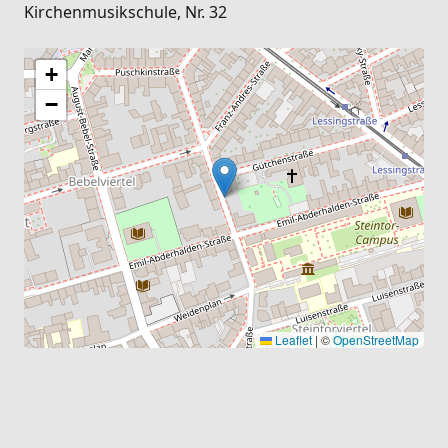
Kirchenmusikschule, Nr. 32
+
−
Leaflet
|
©
OpenStreetMap