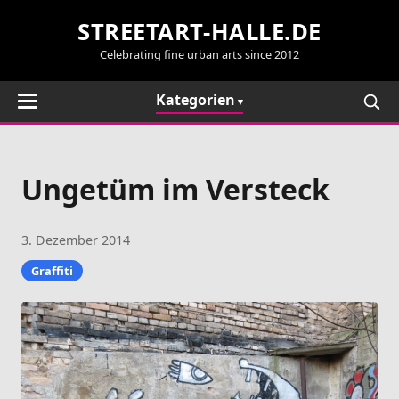
STREETART-HALLE.DE
Celebrating fine urban arts since 2012
Kategorien
Ungetüm im Versteck
3. Dezember 2014
Graffiti