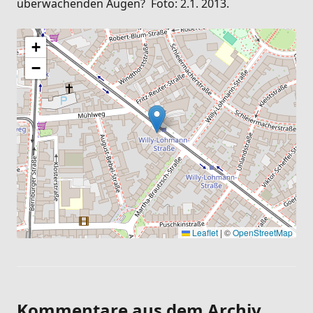
überwachenden Augen? Foto: 2.1. 2013.
+
−
Leaflet
|
©
OpenStreetMap
Kommentare aus dem Archiv