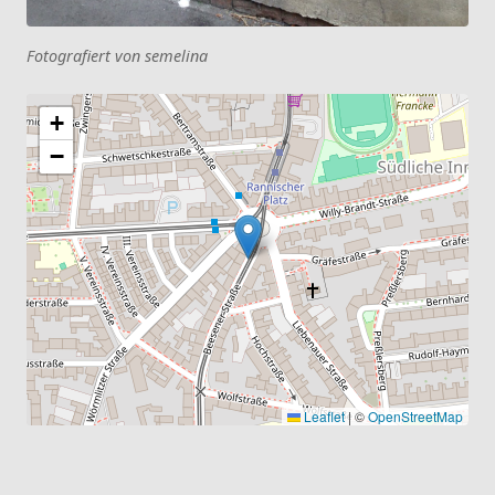
Fotografiert von semelina
+
−
Leaflet
|
©
OpenStreetMap