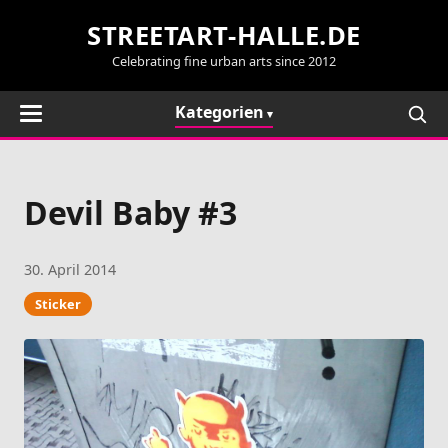
STREETART-HALLE.DE
Celebrating fine urban arts since 2012
Kategorien
Devil Baby #3
30. April 2014
Sticker