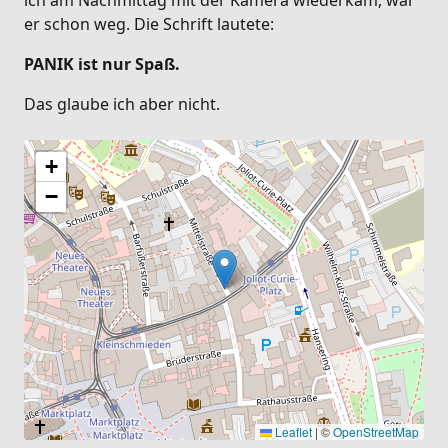
ich am Nachmittag mit der Kamera wiederkam, war
er schon weg. Die Schrift lautete:
PANIK ist nur Spaß.
Das glaube ich aber nicht.
+
−
Leaflet
|
©
OpenStreetMap