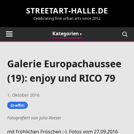
STREETART-HALLE.DE
Celebrating fine urban arts since 2012
Kategorien
Galerie Europachaussee
(19): enjoy und RICO 79
1. Oktober 2016
Graffiti
Fotografiert von Julia Roeser
mit fröhlichen Fröschen :-) Fotos vom 27.09.2016