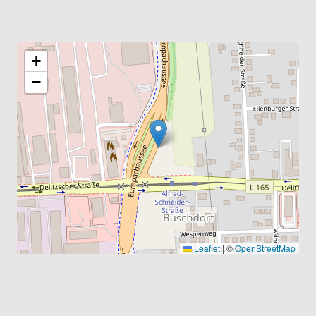
+
−
Leaflet
|
©
OpenStreetMap