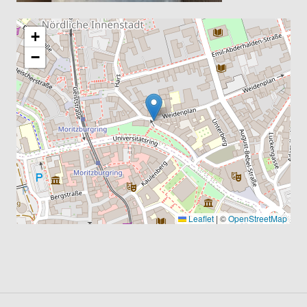
+
−
Leaflet
|
©
OpenStreetMap