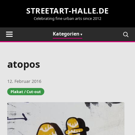
STREETART-HALLE.DE
Celebrating fine urban arts since 2012
Kategorien
atopos
12. Februar 2016
Plakat / Cut-out