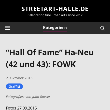
STREETART-HALLE.DE
Celebrating fine urban arts since 2012
Kategorien
“Hall Of Fame” Ha-Neu
(42 und 43): FOWK
2. Oktober 2015
Graffiti
Fotografiert von Julia Roeser
Fotos 27.09.2015