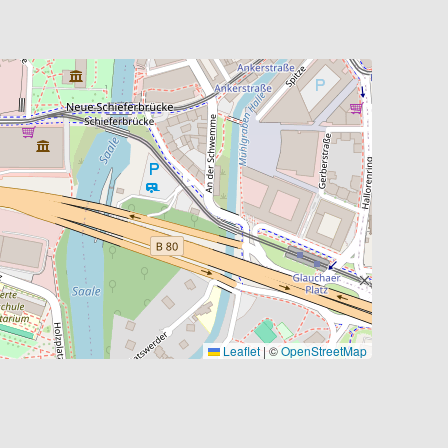
Leaflet
|
©
OpenStreetMap