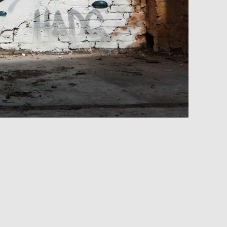
nn man auch RICO lesen! (Bei dem ähnlich
m 7.4.2015.
DSK Processing Style.