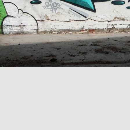
rauchend (so erscheint es). Rico 79 hat signiert und so ka
. Schöne Farbgebung. Und wieder der Tag von HADS. Foto vo
Zukunfts-Szenerie, Planeten, Städte im All, beschriftet mit 