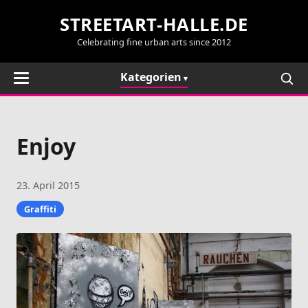
STREETART-HALLE.DE
Celebrating fine urban arts since 2012
Kategorien
Enjoy
23. April 2015
Graffiti