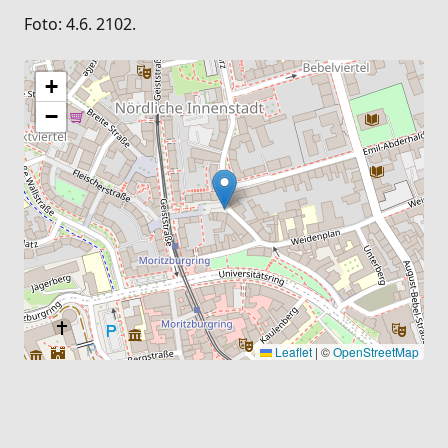
Foto: 4.6. 2102.
+
−
Leaflet
|
©
OpenStreetMap