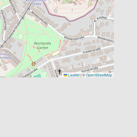
Leaflet
|
©
OpenStreetMap