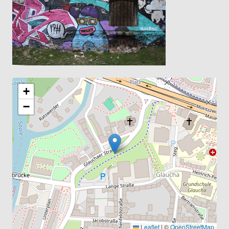
+
−
Leaflet
|
©
OpenStreetMap