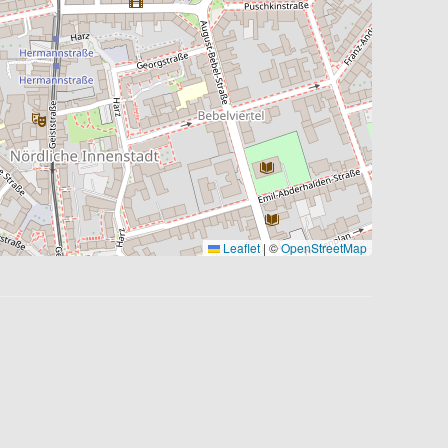
Leaflet
|
©
OpenStreetMap