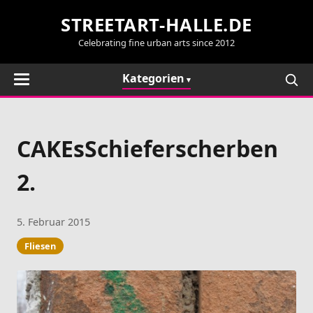
STREETART-HALLE.DE
Celebrating fine urban arts since 2012
Kategorien
CAKEsSchieferscherben
2.
5. Februar 2015
Fliesen