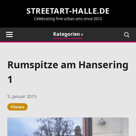
STREETART-HALLE.DE
Celebrating fine urban arts since 2012
Kategorien
Rumspitze am Hansering
1
5. Januar 2015
Fliesen