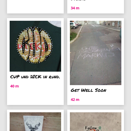
34 m
CUP und DICK in rund.
40 m
Get Well Soon
42 m