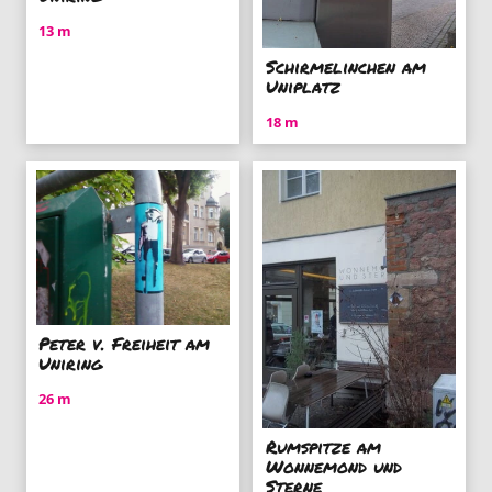
13 m
Schirmelinchen am
Uniplatz
18 m
Peter v. Freiheit am
Uniring
26 m
Rumspitze am
Wonnemond und
Sterne