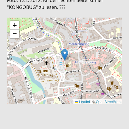
Foto: 12.2. 2012. An der rechten Seite ist hier
"KONGOBUG" zu lesen. ???
+
−
Leaflet
|
©
OpenStreetMap