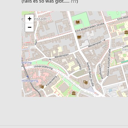
(falls es so was gibt..... ???)
+
−