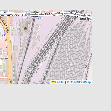
Leaflet
|
©
OpenStreetMap